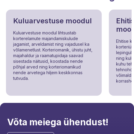
Kuluarvestuse moodul
Ehiti
mood
Kuluarvestuse moodul lihtsustab
korterelamute majandamiskulude
Ehitise 
jagamist, arveldamist ning vajadusel ka
korteriühi
võlamenetlust. Korteriomanik, ühistu juht,
lepinguli
majahaldur ja raamatupidaja saavad
ning kul
sisestada näitusid, koostada nende
kuhu teh
põhjal arved ning korteriomanikud
tehnohoo
nende arvetega hiljem keskkonnas
võimald
tutvuda.
korrashoi
Võta meiega ühendust!