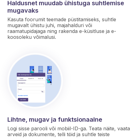
Haldusnet muudab ühistuga suhtlemise
mugavaks
Kasuta foorumit teemade püstitamiseks, suhtle
mugavalt ühistu juhi, majahalduri või
raamatupidajaga ning rakenda e-küsitluse ja e-
koosoleku võimalusi.
Lihtne, mugav ja funktsionaalne
Logi sisse parooli või mobiil-ID-ga. Teata näite, vaata
arveid ja dokumente, telli töid ja suhtle teiste