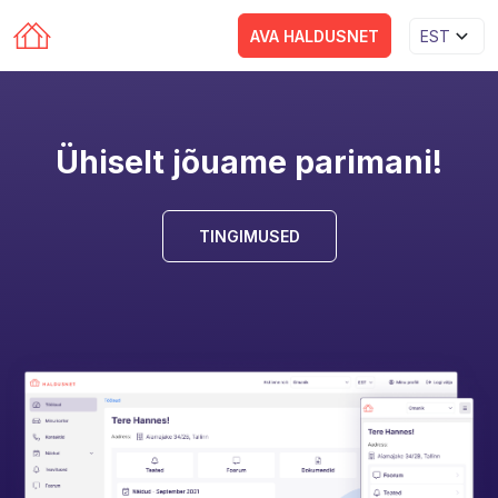
AVA HALDUSNET
EST
Ühiselt jõuame parimani!
TINGIMUSED