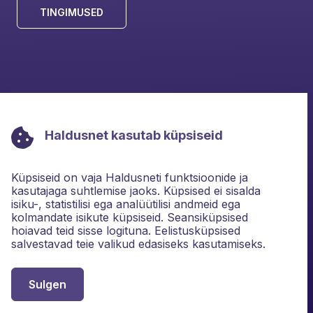
TINGIMUSED
haldusnet@kvatro.ee
Haldusnet kasutab küpsiseid
+372 662 2680
(09.00-16.30)
Küpsiseid on vaja Haldusneti funktsioonide ja
kasutajaga suhtlemise jaoks. Küpsised ei sisalda
isiku-, statistilisi ega analüütilisi andmeid ega
kolmandate isikute küpsiseid. Seansiküpsised
hoiavad teid sisse logituna. Eelistusküpsised
salvestavad teie valikud edasiseks kasutamiseks.
Sulgen
Haldusnet ⓒ 2022
Kõik õigused kaitstud